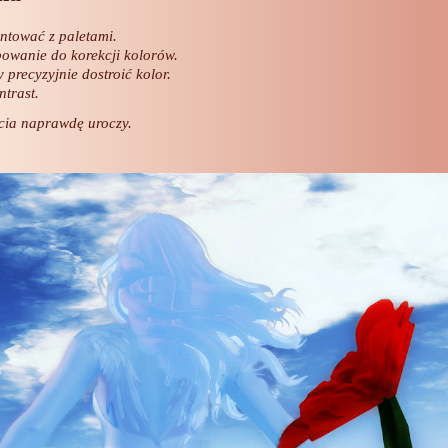
ntować z paletami.
wanie do korekcji kolorów.
 precyzyjnie dostroić kolor.
trast.
cia naprawdę uroczy.
Oryginalny obraz