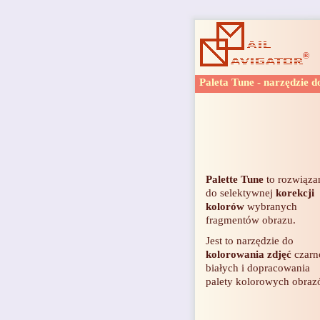
Paleta Tune
- narzędzie 
Palette Tune
to rozwiąza
do selektywnej
korekcji
kolorów
wybranych
fragmentów obrazu.
Jest to narzędzie do
kolorowania zdjęć
czarn
białych i dopracowania
palety kolorowych obraz