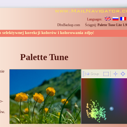
Languages:
DbxBackup.com
Ściągnij:
Palette Tune Lite 1.9
do
selektywnej korekcji kolorów
i
kolorowania zdjęć
Palette Tune
nie
o-
ów.