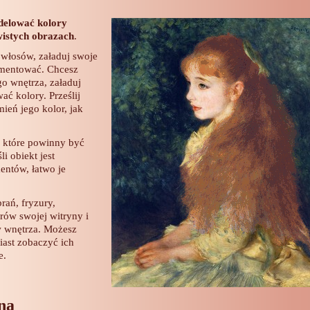
elować kolory
wistych obrazach
.
 włosów, załaduj swoje
rymentować. Chcesz
o wnętrza, załaduj
ać kolory. Prześlij
mień jego kolor, jak
 które powinny być
li obiekt jest
entów, łatwo je
rań, fryzury,
rów swojej witryny i
w wnętrza. Możesz
iast zobaczyć ich
e.
na