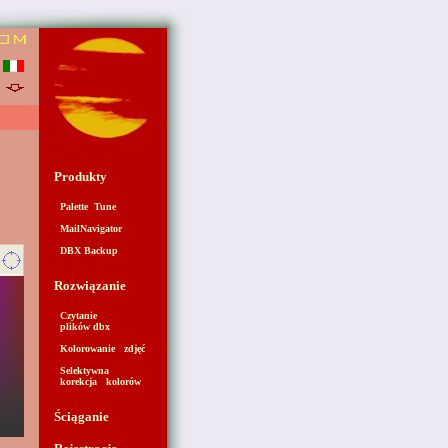
Produkty
Palette Tune
MailNavigator
DBX Backup
Rozwiązanie
Czytanie
plików dbx
Kolorowanie zdjęć
Selektywna
korekcja kolorów
Ściąganie