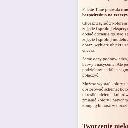
Palette Tune pozwala
mod
bezpośrednio na rzeczy
Chcesz zagrać z kolorem
zdjęcie i spróbuj ekspe
dodać odcienie do swojeg
zdjęcie i spróbuj modelow
obraz, wybierz obiekt i z
chcesz.
Same oczy podpowiedzą,
barwy i nasycenia. Ale jeś
podzielony na kilka segm
połączyć.
Możesz wybrać kolory ub
dostosować schemat kolo
określić odcienie koloró
zmienić kolory i natychm
kompatybilność w obrazi
Tworzenie pięk