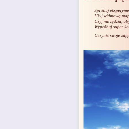
Spróbuj eksperyme
Użyj widmową mapo
Użyj narzędzia, aby
Wypróbuj super kon
Uczynić swoje zdję