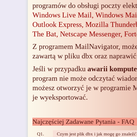
programów do obsługi poczty elektr
Windows Live Mail, Windows Mail
Outlook Express
, Mozilla Thunder
The Bat, Netscape Messenger, Fort
Z programem MailNavigator, moż
zawartą w pliku dbx
oraz naprawić
Jeśli w przypadku
awarii komput
program nie może odczytać wiado
możesz otworzyć je w programie M
je wyeksportować.
Najczęściej Zadawane Pytania - FAQ
Q1.
Czym jest plik dbx i jak mogę go znaleźć