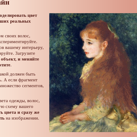
айн
оделировать цвет
аших реальных
ом своих волос,
экспериментируйте.
ов вашему интерьеру,
ируйте. Загрузите
 объект, и меняйте
отите
.
какой должен быть
. А если фрагмент
множество сегментов,
ета одежды, волос,
вую схему вашего
ь цвета и сразу же
сть
на изображении.