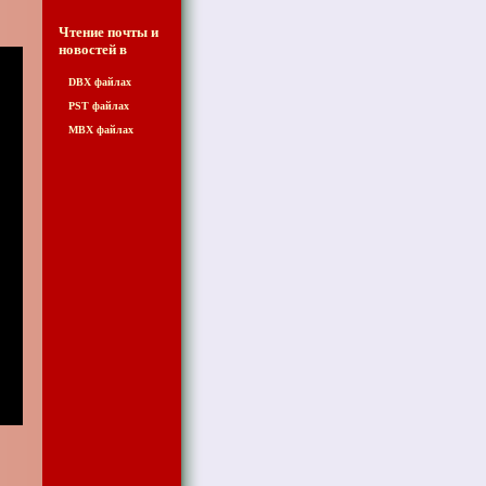
Чтение почты и
новостей
в
DBX файлах
PST файлах
MBX файлах