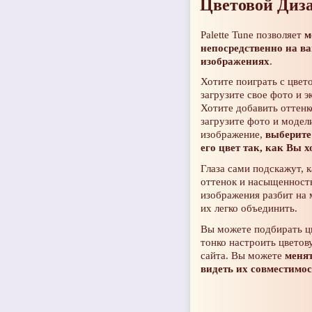
Цветовой Диз
Palette Tune позволяет
м
непосредственно на в
изображениях
.
Хотите поиграть с цвет
загрузите свое фото и 
Хотите добавить оттенк
загрузите фото и модел
изображение,
выберите
его цвет так, как Вы х
Глаза сами подскажут, 
оттенок и насыщенность
изображения разбит на 
их легко объединить.
Вы можете подбирать цв
тонко настроить цвето
сайта. Вы можете
менят
видеть их совместимо