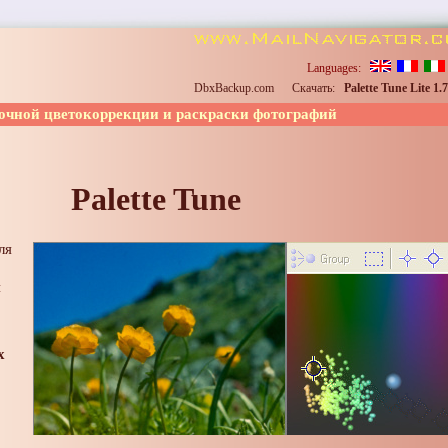
Languages:
DbxBackup.com
Скачать:
Palette Tune Lite 1.7
очной цветокоррекции
и
раскраски фотографий
Palette Tune
ля
й
х