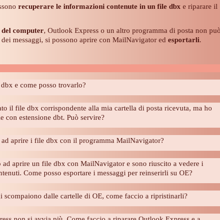
ossono
recuperare le informazioni contenute in un file dbx
e riparare il
 del computer
, Outlook Express o un altro programma di posta non pu
le dei messaggi, si possono aprire con MailNavigator ed
esportarli
.
e dbx e come posso trovarlo?
o il file dbx corrispondente alla mia cartella di posta ricevuta, ma ho
le con estensione dbt. Può servire?
ad aprire i file dbx con il programma MailNavigator?
o ad aprire un file dbx con MailNavigator e sono riuscito a vedere i
tenuti. Come posso esportare i messaggi per reinserirli su OE?
i scompaiono dalle cartelle di OE, come faccio a ripristinarli?
ess non si avvia più. Come faccio a riparare Outlook Express e a