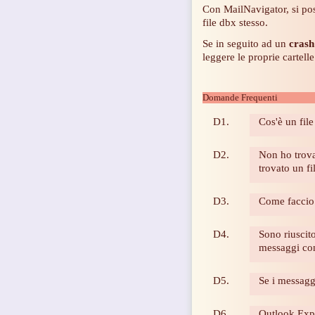
Con MailNavigator, si p
file dbx stesso.
Se in seguito ad un
crash
leggere le proprie cartel
Domande Frequenti
D1.
Cos'è un fil
D2.
Non ho trovat
trovato un fi
D3.
Come faccio 
D4.
Sono riuscit
messaggi con
D5.
Se i messagg
D6.
Outlook Expr