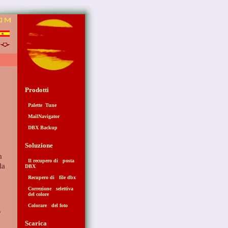
5
Prodotti
Palette Tune
MailNavigator
DBX Backup
Soluzione
Il recupero di posta
la
DBX
Recupero di file dbx
Correzione selettiva
del colore
Colorare del foto
,
Scarica