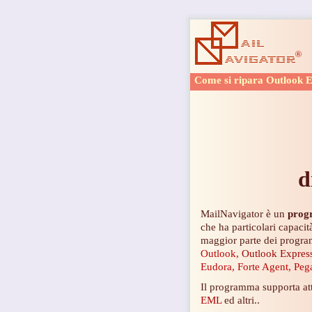
Come si ripara Outlook 
d
MailNavigator è un
progr
che ha particolari capacit
maggior parte dei program
Outlook,
Outlook Expres
Eudora, Forte Agent, Peg
Il programma supporta at
EML
ed altri..