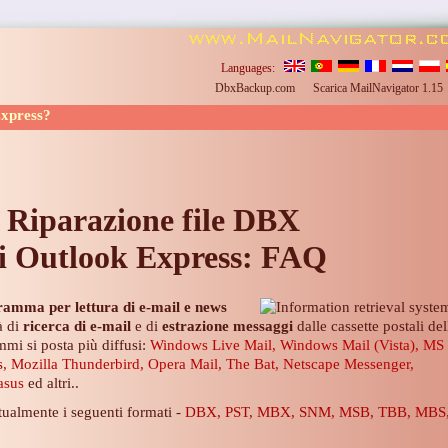
Languages:
DbxBackup.com
Scarica MailNavigator 1.1
Express?
Riparazione file
DBX
i Outlook Express: FAQ
amma per lettura di e-mail e news
à di
ricerca di e-mail
e di
estrazione messaggi
dalle cassette postali del
mi si posta più diffusi:
Windows Live Mail, Windows Mail (Vista), MS
s
, Mozilla Thunderbird, Opera Mail, The Bat, Netscape Messenger,
asus
ed altri..
tualmente i seguenti formati -
DBX, PST, MBX, SNM, MSB, TBB, MBS