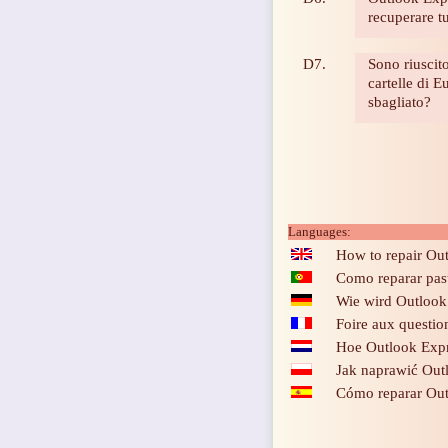
recuperare tu
D7.
Sono riuscito
cartelle di 
sbagliato?
Languages:
How to repair Ou
Como reparar pas
Wie wird Outlook 
Foire aux questio
Hoe Outlook Expr
Jak naprawić Out
Cómo reparar Out