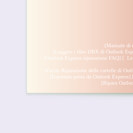
[
Manuale di 
[
Leggere i files DBX di Outlook Esp
[
Outlook Express riparazione FAQ
] [
Leg
[
Facile Riparazione delle cartelle di O
[
Esportare posta da Outlook Express
] 
[
Ripara Outlo