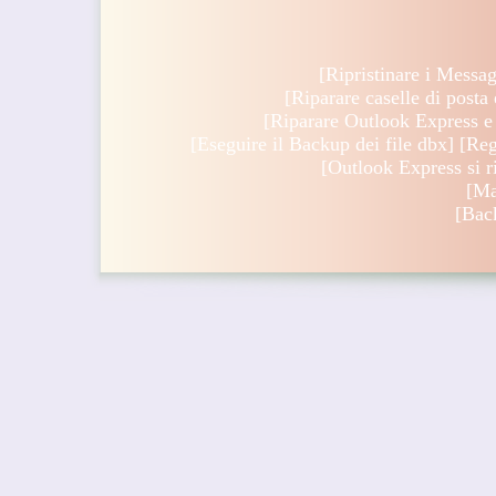
[
Ripristinare i Messa
[
Riparare caselle di posta 
[
Riparare Outlook Express e ri
[
Eseguire il Backup dei file dbx
] [
Reg
[
Outlook Express si ri
[
Ma
[
Bac