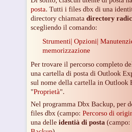
posta
. Tutti i files dbx di una iden
directory chiamata
directory radi
scegliendo il comando:
Strumenti| Opzioni| Manutenzio
memorizzazione
Per trovare il percorso completo de
una cartella di posta di Outlook Exp
sul nome della cartella in Outlook 
"
Proprietà
".
Nel programma Dbx Backup, per det
files dbx (campo:
Percorso di origi
una delle
identià di posta
(campo
Backup
).