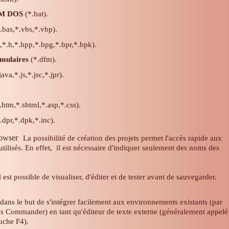
h M DOS
(*.bat).
.bas,*.vbs,*.vbp).
,*.h,*.hpp,*.bpg,*.bpr,*.bpk).
rmulaires
(*.dfm).
ava,*.js,*.jsc,*.jpr).
.htm,*.shtml,*.asp,*.css).
.dpr,*.dpk,*.inc).
La possibilité de création des projets permet l'accès rapide aux
utilisés. En effet, il est nécessaire d'indiquer seulement des noms des
 est possible de visualiser, d'éditer et de tester avant de sauvegarder.
dans le but de s'intégrer facilement aux environnements existants (par
Commander) en tant qu'éditeur de texte externe (généralement appelé
ouche F4).