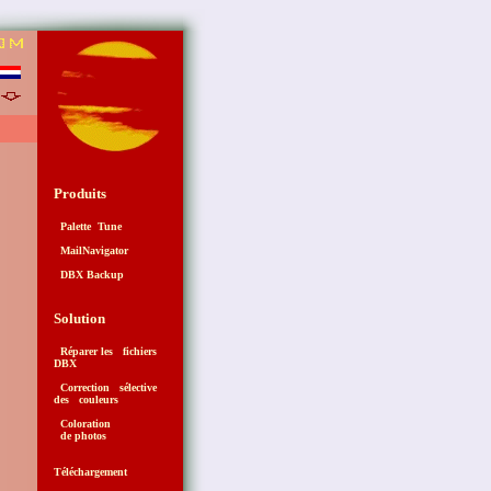
3
s
Produits
Palette Tune
MailNavigator
DBX Backup
Solution
Réparer les fichiers
DBX
Correction sélective
des couleurs
Coloration
de photos
Téléchargement