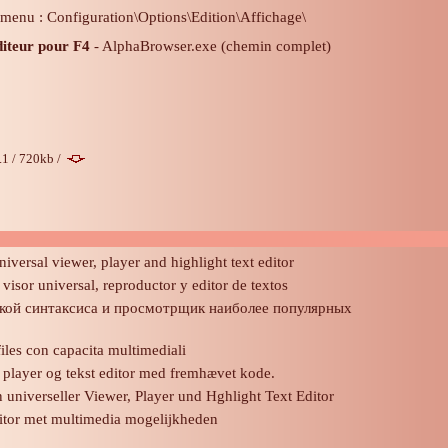
 menu : Configuration\Options\Edition\Affichage\
iteur pour F4
- AlphaBrowser.exe (chemin complet)
.1 / 720kb /
iversal viewer, player and highlight text editor
isor universal, reproductor y editor de textos
ткой синтаксиса и просмотрщик наиболее популярных
files con capacita multimediali
, player og tekst editor med fremhævet kode.
 universeller Viewer, Player und Hghlight Text Editor
itor met multimedia mogelijkheden