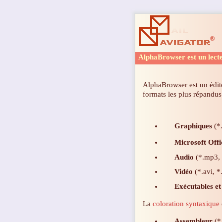
AlphaBrowser est un lecteu
AlphaBrowser est un édit
formats les plus répandus
Graphiques
(*.
Microsoft Off
Audio
(*.mp3, 
Vidéo
(*.avi, *
Exécutables et 
La
coloration syntaxique
Assembleur
(*