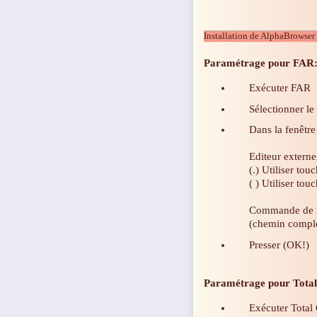
Installation de AlphaBrowser
Paramétrage pour FAR
Exécuter FAR
Sélectionner le
Dans la fenêtre 
Editeur externe
(.) Utiliser tou
( ) Utiliser tou
Commande de l
(chemin comple
Presser (OK!)
Paramétrage pour Tot
Exécuter Tota