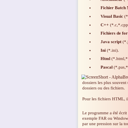
Fichier Batc
Visual Basic
(*
C++
(*.c,*.cpp
Fichiers de fo
Java script
(*.j
Ini
(*.ini).
Html
(*.html,*
Pascal
(*.pas,*
dossiers les plus souvent 
dossiers ou des fichiers.
Pour les fichiers HTML, il
Le programme a été écrit 
exemple FAR ou Windows 
par une pression sur la t