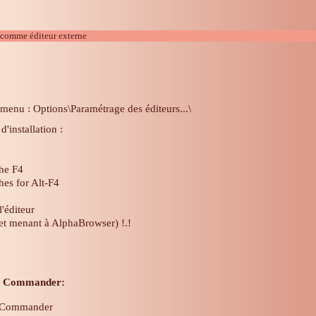
 comme éditeur externe
:
 menu : Options\Paramétrage des éditeurs...\
d'installation :
che F4
ches for Alt-F4
'éditeur
t menant à AlphaBrowser) !.!
al Commander:
l Commander