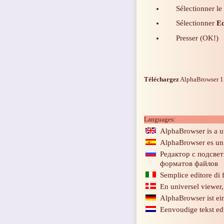
Sélectionner le
Sélectionner
Ed
Presser (OK!)
Téléchargez
AlphaBrowser 1
Languages:
AlphaBrowser is a un
AlphaBrowser es un v
Редактор с подсве
форматов файлов
Semplice editore di 
En universel viewer
AlphaBrowser ist ein
Eenvoudige tekst ed