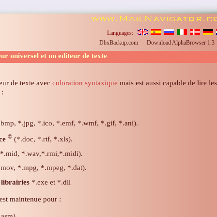
Languages:
DbxBackup.com
Download AlphaBrowser 1.
r universel et un editeur de texte
eur de texte avec
coloration syntaxique
mais est aussi capable de lire le
 :
bmp, *.jpg, *.ico, *.emf, *.wmf, *.gif, *.ani).
©
ice
(*.doc, *.rtf, *.xls).
*.mid, *.wav,*.rmi,*.midi).
.mov, *.mpg, *.mpeg, *.dat).
librairies
*.exe et *.dll
est maintenue pour :
.asm).