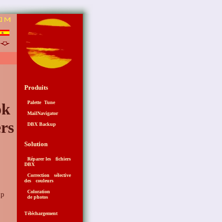
3
Produits
Palette Tune
ok
MailNavigator
ers
DBX Backup
Solution
Réparer les fichiers
DBX
Correction sélective
des couleurs
Coloration
de photos
Téléchargement