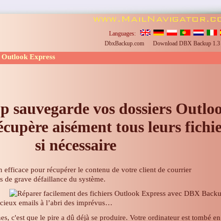
Languages:
DbxBackup.com
Download DBX Backup 1.
 Outlook Express
up
sauvegarde vos dossiers Outlo
écupère aisément tous leurs fichi
si nécessaire
efficace pour récupérer le contenu de votre client de courrier
s de grave défaillance du système.
écieux emails à l’abri des imprévus…
nes, c'est que le pire a dû déjà se produire. Votre ordinateur est tombé en