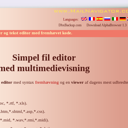
Languages:
DbxBackup.com
Download AlphaBrowser 1.
er og tekst editor med fremhævet kode.
Simpel fil editor
med multimedievisning
t editor
med syntax
fremhævning
og en
viewer
af dagens mest udbredte 
c, *.rtf, *.xls).
.htm,*.shtml,*.asp,*.css).
*.mid, *.wav,*.rmi,*.midi).