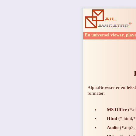
En universel viewer, play
AlphaBrowser er en
teks
formater:
MS Office
(*.do
Html
(*.html,*
Audio
(*.mp3, 