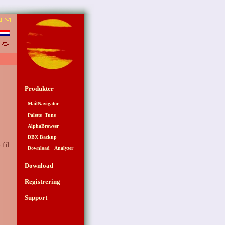
3
Produkter
MailNavigator
Palette Tune
AlphaBrowser
DBX Backup
fil
Download Analyzer
Download
Registrering
Support