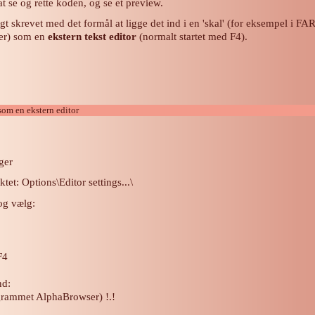
at se og rette koden, og se et preview.
t skrevet med det formål at ligge det ind i en 'skal' (for eksempel i FA
er) som en
ekstern tekst editor
(normalt startet med F4).
som en ekstern editor
ger
t: Options\Editor settings...\
log vælg:
F4
d:
rogrammet AlphaBrowser) !.!