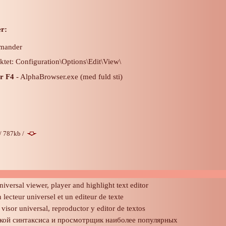
r:
mander
et: Configuration\Options\Edit\View\
or F4
- AlphaBrowser.exe (med fuld sti)
/ 787kb /
iversal viewer, player and highlight text editor
lecteur universel et un editeur de texte
isor universal, reproductor y editor de textos
ткой синтаксиса и просмотрщик наиболее популярных