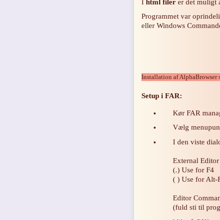
I
html filer
er det muligt 
Programmet var oprindelig
eller Windows Command
Installation af AlphaBrowser 
Setup i FAR:
Kør FAR mana
Vælg menupunkte
I den viste dia
External Editor
(.) Use for F4
( ) Use for Alt-
Editor Comman
(fuld sti til p