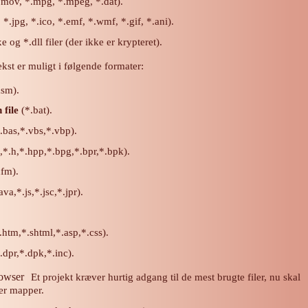
.mov, *.mpg, *.mpeg, *.dat).
*.jpg, *.ico, *.emf, *.wmf, *.gif, *.ani).
e og *.dll filer (der ikke er krypteret).
ekst er muligt i følgende formater:
asm).
file
(*.bat).
.bas,*.vbs,*.vbp).
,*.h,*.hpp,*.bpg,*.bpr,*.bpk).
fm).
ava,*.js,*.jsc,*.jpr).
.htm,*.shtml,*.asp,*.css).
.dpr,*.dpk,*.inc).
Et projekt kræver hurtig adgang til de mest brugte filer, nu skal
ler mapper.