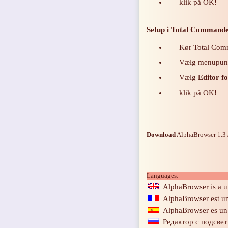
klik på OK!
Setup i Total Commande
Kør Total Com
Vælg menupunkt
Vælg
Editor f
klik på OK!
Download
AlphaBrowser 1.3 
Languages:
AlphaBrowser is a un
AlphaBrowser est un 
AlphaBrowser es un v
Редактор с подсве