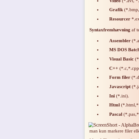
Video
(*.avi, *
Grafik
(*.bmp, 
Resourcer
*.ex
Syntaxfremhævning
af t
Assembler
(*.
MS DOS Batch 
Visual Basic
(*
C++
(*.c,*.cpp
Form filer
(*.d
Javascript
(*.j
Ini
(*.ini).
Html
(*.html,*
Pascal
(*.pas,*
man kun markere filer el