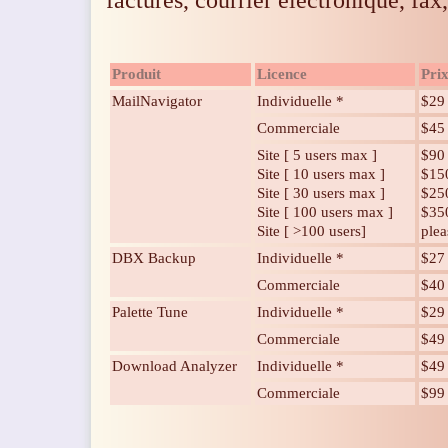
Produit
Licence
Pri
MailNavigator
Individuelle *
$29
Commerciale
$45
Site [ 5 users max ]
$90
Site [ 10 users max ]
$15
Site [ 30 users max ]
$25
Site [ 100 users max ]
$35
Site [ >100 users]
plea
DBX Backup
Individuelle *
$27
Commerciale
$40
Palette Tune
Individuelle *
$29
Commerciale
$49
Download Analyzer
Individuelle *
$49
Commerciale
$99