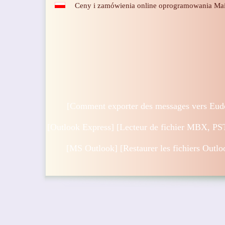
Ceny i zamówienia online oprogramowania Mai
[
Comment exporter des messages vers Eu
[
Outlook Express
] [
Lecteur de fichier MBX, P
[
MS Outlook
] [
Restaurer les fichiers Out