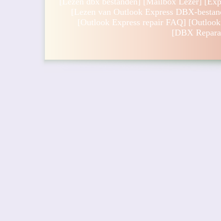
[
Lezen dbx bestanden
] [
Mailbox Lezer
] [
Exp
[
Lezen van Outlook Express DBX-bestan
[
Outlook Express repair FAQ
] [
Outlook
[
DBX Reparat