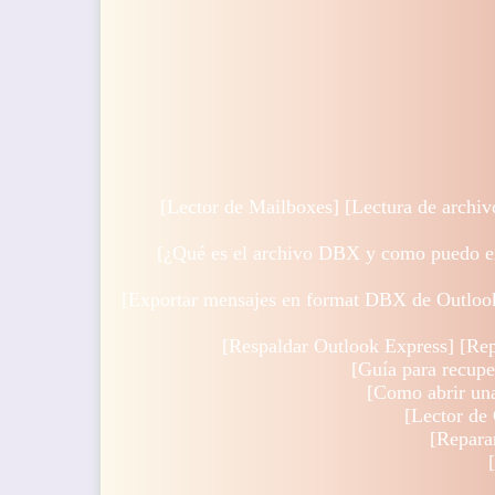
[
Lector de Mailboxes
] [
Lectura de archi
[
¿Qué es el archivo DBX y como puedo e
[
Exportar mensajes en format DBX de Outloo
[
Respaldar Outlook Express
] [
Rep
[
Guía para recup
[
Como abrir una
[
Lector de
[
Repara
[